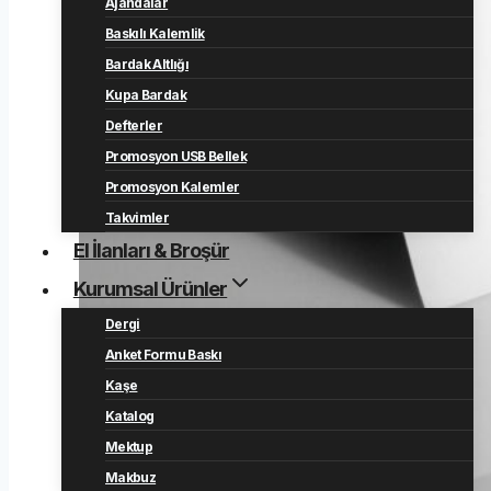
Ajandalar
Baskılı Kalemlik
Bardak Altlığı
Kupa Bardak
Defterler
Promosyon USB Bellek
Promosyon Kalemler
Takvimler
El İlanları & Broşür
Kurumsal Ürünler
Dergi
Anket Formu Baskı
Kaşe
Katalog
Mektup
Makbuz