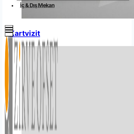
İç & Dış Mekan
Kartvizit