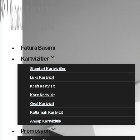
Fatura Basımı
Kartvizitler
Standart Kartvizitler
Lüks Kartvizit
Kraft Kartvizit
Kare Kartvizit
Oval Kartvizit
Katlamalı Kartvizit
Ahşap Kartvizitlik
Promosyon