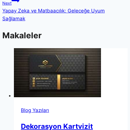
Next
Yapay Zeka ve Matbaacılık: Geleceğe Uyum
Sağlamak
Makaleler
Blog Yazıları
Dekorasyon Kartvizit