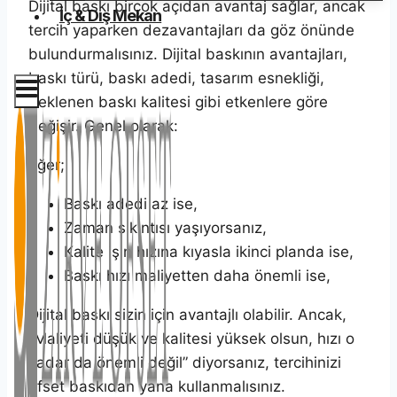
Dijital baskı birçok açıdan avantaj sağlar, ancak
İç & Dış Mekan
tercih yaparken dezavantajları da göz önünde
bulundurmalısınız. Dijital baskının avantajları,
baskı türü, baskı adedi, tasarım esnekliği,
beklenen baskı kalitesi gibi etkenlere göre
değişir. Genel olarak:
Eğer;
Baskı adedi az ise,
Zaman sıkıntısı yaşıyorsanız,
Kalite işin hızına kıyasla ikinci planda ise,
Baskı hızı maliyetten daha önemli ise,
Dijital baskı sizin için avantajlı olabilir. Ancak,
“Maliyeti düşük ve kalitesi yüksek olsun, hızı o
kadar da önemli değil” diyorsanız, tercihinizi
ofset baskıdan yana kullanmalısınız.